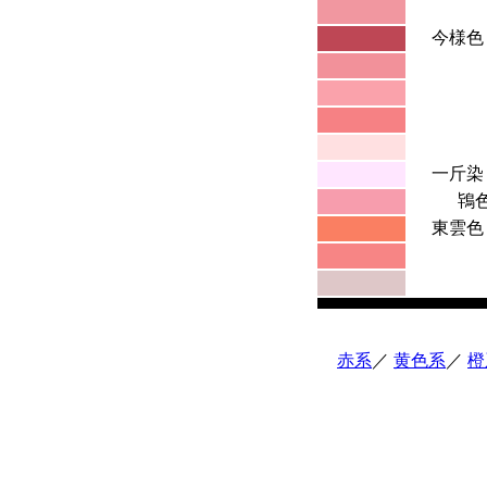
今様色
一斤染
鴇
東雲色
赤系
／
黄色系
／
橙