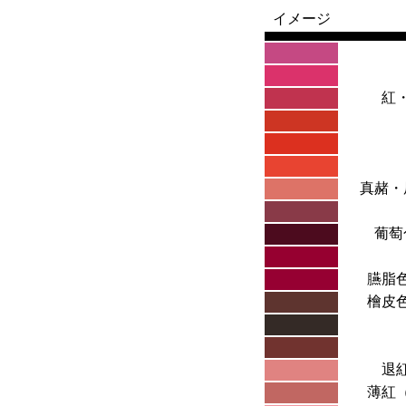
イメージ
紅
真赭・
葡萄
臙脂
檜皮
退
薄紅