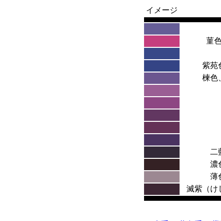
イメージ
菫
紫苑
楝色
二
濃
薄
滅紫（け