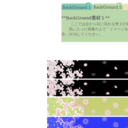
**BackGround素材１**
ここでは左から右に流れる帯上の
気に入った画像の上で「イメージをディ
存」(N.N)してください。